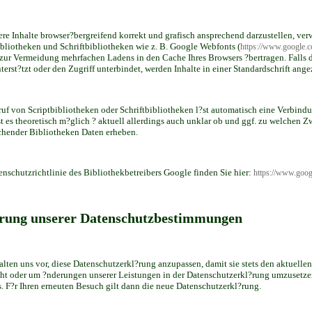
re Inhalte browser?bergreifend korrekt und grafisch ansprechend darzustellen, ver
ibliotheken und Schriftbibliotheken wie z. B. Google Webfonts (
https://www.google.
zur Vermeidung mehrfachen Ladens in den Cache Ihres Browsers ?bertragen. Falls 
terst?tzt oder den Zugriff unterbindet, werden Inhalte in einer Standardschrift ange
ruf von Scriptbibliotheken oder Schriftbibliotheken l?st automatisch eine Verbind
st es theoretisch m?glich ? aktuell allerdings auch unklar ob und ggf. zu welchen Z
chender Bibliotheken Daten erheben.
enschutzrichtlinie des Bibliothekbetreibers Google finden Sie hier:
https://www.googl
rung unserer Datenschutzbestimmungen
alten uns vor, diese Datenschutzerkl?rung anzupassen, damit sie stets den aktuelle
cht oder um ?nderungen unserer Leistungen in der Datenschutzerkl?rung umzusetzen
s. F?r Ihren erneuten Besuch gilt dann die neue Datenschutzerkl?rung.