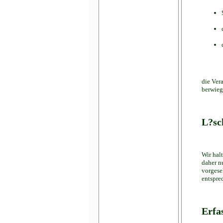
die Ver
berwieg
L?sc
Wir hal
daher n
vorgese
entspre
Erfa