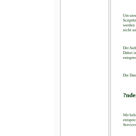
Um unse
Scriptb
werden 
nicht un
Der Auf
Dabei i
entspre
Die Dat
?nde
Wir beh
entspri
Service