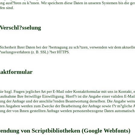
ung ausf?hren zu k?nnen. Wir speichern diese Daten in unseren Systemen bis die g
fen sind.
Verschl?sselung
Sicherheit Ihrer Daten bei der ?bertragung zu sch?tzen, verwenden wir dem aktuel
?sselungsverfahren (z. B. SSL) ?ber HTTPS.
aktformular
Sie bzgl. Fragen jeglicher Art per E-Mail oder Kontaktformular mit uns in Kontakt, 
aufnahme Ihre freiwillige Einwilligung. Hierf?r ist die Angabe einer validen E-Mail
ng der Anfrage und der anschlie?enden Beantwortung derselben. Die Angabe weiter
en Angaben werden zum Zwecke der Bearbeitung der Anfrage sowie f?r m?gliche A
ung der von Ihnen gestellten Anfrage werden personenbezogene Daten automatisch 
endung von Scriptbibliotheken (Google Webfonts)