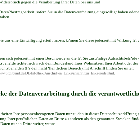
Widerspruch gegen die Verarbeitung Ihrer Daten bei uns und
Daten?bertragbarkeit, sofern Sie in die Datenverarbeitung eingewilligt haben oder 
haben.
Sie uns eine Einwilligung erteilt haben, k?nnen Sie diese jederzeit mit Wirkung f?r 
nen sich jederzeit mit einer Beschwerde an die f?r Sie zust?ndige Aufsichtsbeh?rde
tsbeh?rde richtet sich nach dem Bundesland Ihres Wohnsitzes, Ihrer Arbeit oder de
ichtsbeh?rden (f?r den nicht?ffentlichen Bereich) mit Anschrift finden Sie unter:
.
www.bfdi.bund.de/DE/Infothek/Anschriften_Links/anschriften_links-node.html
ke der Datenverarbeitung durch die verantwortliche
arbeiten Ihre personenbezogenen Daten nur zu den in dieser Datenschutzerkl?rung
lung Ihrer pers?nlichen Daten an Dritte zu anderen als den genannten Zwecken findet
 Daten nur an Dritte weiter, wenn: