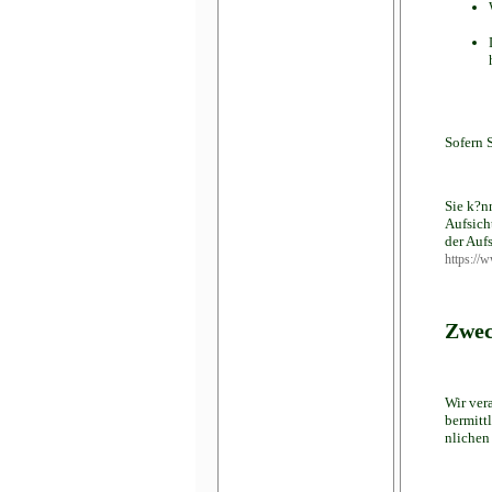
Sofern 
Sie k?n
Aufsich
der Aufs
https://
Zwec
Wir ver
bermitt
nlichen