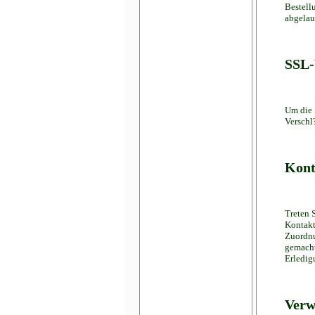
Bestell
abgelau
SSL-
Um die 
Verschl
Kont
Treten 
Kontakt
Zuordnu
gemacht
Erledig
Verw