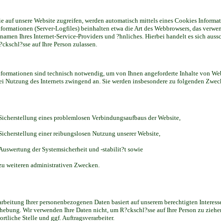
e auf unsere Website zugreifen, werden automatisch mittels eines Cookies Informati
nformationen (Server-Logfiles) beinhalten etwa die Art des Webbrowsers, das verwe
amen Ihres Internet-Service-Providers und ?hnliches. Hierbei handelt es sich auss
?ckschl?sse auf Ihre Person zulassen.
nformationen sind technisch notwendig, um von Ihnen angeforderte Inhalte von Web
bei Nutzung des Internets zwingend an. Sie werden insbesondere zu folgenden Zweck
Sicherstellung eines problemlosen Verbindungsaufbaus der Website,
Sicherstellung einer reibungslosen Nutzung unserer Website,
Auswertung der Systemsicherheit und -stabilit?t sowie
zu weiteren administrativen Zwecken.
arbeitung Ihrer personenbezogenen Daten basiert auf unserem berechtigten Interes
hebung. Wir verwenden Ihre Daten nicht, um R?ckschl?sse auf Ihre Person zu ziehe
rtliche Stelle und ggf. Auftragsverarbeiter.