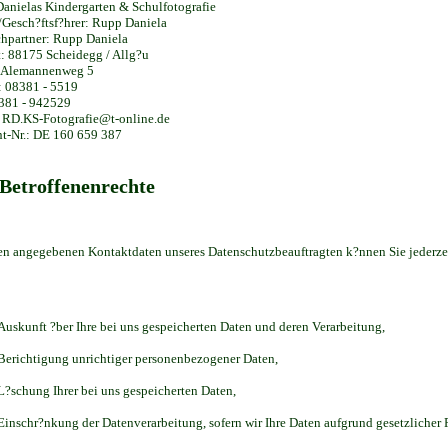
Danielas Kindergarten & Schulfotografie
/Gesch?ftsf?hrer: Rupp Daniela
hpartner: Rupp Daniela
: 88175 Scheidegg / Allg?u
: Alemannenweg 5
: 08381 - 5519
381 - 942529
 RD.KS-Fotografie@t-online.de
nt-Nr.: DE 160 659 387
 Betroffenenrechte
en angegebenen Kontaktdaten unseres Datenschutzbeauftragten k?nnen Sie jederze
Auskunft ?ber Ihre bei uns gespeicherten Daten und deren Verarbeitung,
Berichtigung unrichtiger personenbezogener Daten,
L?schung Ihrer bei uns gespeicherten Daten,
Einschr?nkung der Datenverarbeitung, sofern wir Ihre Daten aufgrund gesetzlicher P