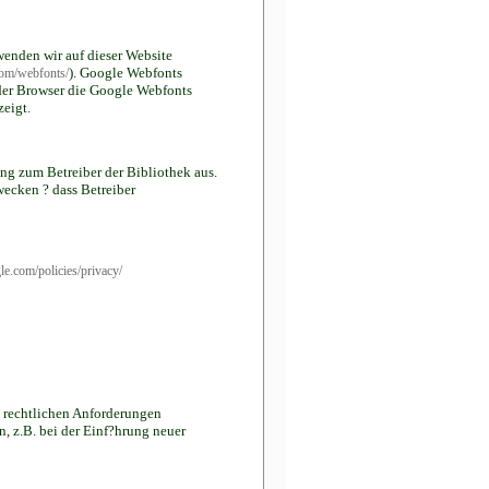
wenden wir auf dieser Website
). Google Webfonts
com/webfonts/
der Browser die Google Webfonts
zeigt.
ung zum Betreiber der Bibliothek aus.
wecken ? dass Betreiber
e.com/policies/privacy/
n rechtlichen Anforderungen
, z.B. bei der Einf?hrung neuer