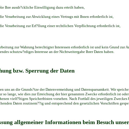
Sie Ihre ausdr?ckliche Einwilligung dazu erteilt haben,
die Verarbeitung zur Abwicklung eines Vertrags mit Ihnen erforderlich ist,
die Verarbeitung zur Erf?llung einer rechtlichen Verpflichtung erforderlich ist,
arbeitung zur Wahrung berechtigter Interessen erforderlich ist und kein Grund zur A
endes schutzw?rdiges Interesse an der Nichtweitergabe Ihrer Daten haben.
hung bzw. Sperrung der Daten
ten uns an die Grunds?tze der Datenvermeidung und Datensparsamkeit. Wir speich
ur so lange, wie dies zur Erreichung der hier genannten Zwecke erforderlich ist ode
henen vielf?ltigen Speicherfristen vorsehen. Nach Fortfall des jeweiligen Zweckes 
chenden Daten routinem??ig und entsprechend den gesetzlichen Vorschriften gesperr
ssung allgemeiner Informationen beim Besuch unse