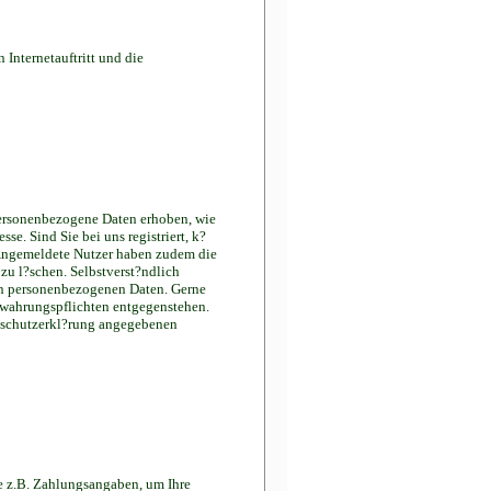
 Internetauftritt und die
 personenbezogene Daten erhoben, wie
. Sind Sie bei uns registriert, k?
. Angemeldete Nutzer haben zudem die
zu l?schen. Selbstverst?ndlich
rten personenbezogenen Daten. Gerne
bewahrungspflichten entgegenstehen.
nschutzerkl?rung angegebenen
ie z.B. Zahlungsangaben, um Ihre