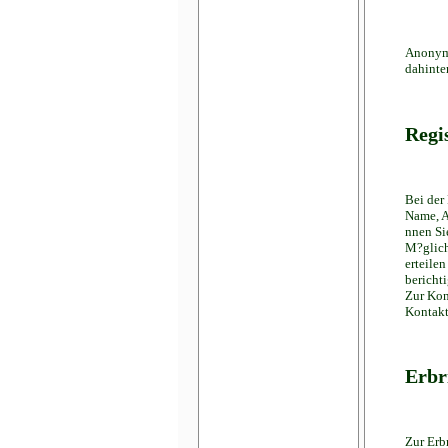
Anonyme
dahinte
Regi
Bei der
Name, A
nnen Si
M?glich
erteile
bericht
Zur Kon
Kontakt
Erbr
Zur Erb