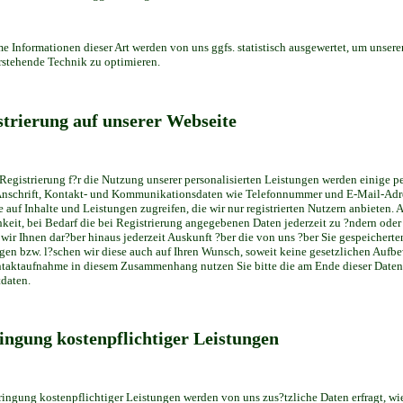
 Informationen dieser Art werden von uns ggfs. statistisch ausgewertet, um unseren
rstehende Technik zu optimieren.
strierung auf unserer Webseite
 Registrierung f?r die Nutzung unserer personalisierten Leistungen werden einige
nschrift, Kontakt- und Kommunikationsdaten wie Telefonnummer und E-Mail-Adresse
e auf Inhalte und Leistungen zugreifen, die wir nur registrierten Nutzern anbieten
keit, bei Bedarf die bei Registrierung angegebenen Daten jederzeit zu ?ndern oder 
n wir Ihnen dar?ber hinaus jederzeit Auskunft ?ber die von uns ?ber Sie gespeiche
igen bzw. l?schen wir diese auch auf Ihren Wunsch, soweit keine gesetzlichen Auf
taktaufnahme in diesem Zusammenhang nutzen Sie bitte die am Ende dieser Date
daten.
ingung kostenpflichtiger Leistungen
ringung kostenpflichtiger Leistungen werden von uns zus?tzliche Daten erfragt, w